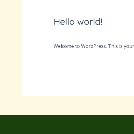
Hello world!
Hello
world!
Uncategorized @et
/
kuivastujaani
Welcome to WordPress. This is your fi
Read More »